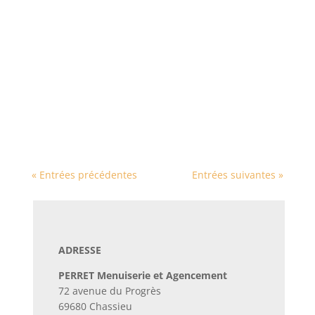
En tant que Menuisiers experts
chez Menuiserie Perret, entreprise spécialisée
dans la fabrication et l’entretien des ouvrages
en bois depuis 1906 à Chassieu près de Lyon,
nous sommes souvent sollicités pour répondre
à une question cruciale : quel est le type de...
« Entrées précédentes
Entrées suivantes »
ADRESSE
PERRET Menuiserie et Agencement
72 avenue du Progrès
69680 Chassieu