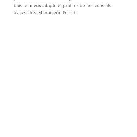
bois le mieux adapté et profitez de nos conseils
avisés chez Menuiserie Perret !
jm.perret
Depuis 1906, notre entreprise, Menuiserie
Perret, se spécialise dans la création et
l'entretien des ouvrages en bois à Chassieu,
près de Lyon. Forts de notre expérience et de
notre savoir-faire, nous sommes fiers de
partager notre passion pour les réalisations
en...